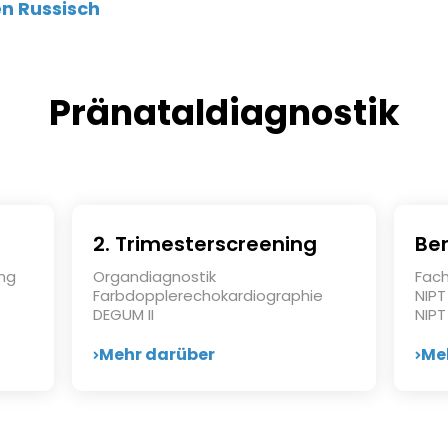
en Russisch
Pränataldiagnostik
2. Trimesterscreening
Be
ng
Organdiagnostik
Fach
Farbdopplerechokardiographie
NIPT
DEGUM II
NIPT
Mehr darüber
Me