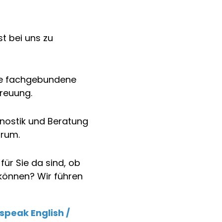
t bei uns zu
nde fachgebundene
reuung.
gnostik und Beratung
trum.
für Sie da sind, ob
 können? Wir führen
speak English /