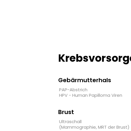
Krebsvorsorg
Gebärmutterhals
PAP-Abstrich
HPV - Human Papilloma Viren
Brust
Ultraschall
(Mammographie, MRT der Brust)