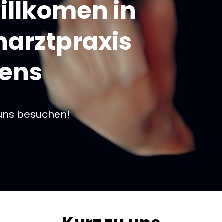
willkomen in
narztpraxis
tens
 uns besuchen!